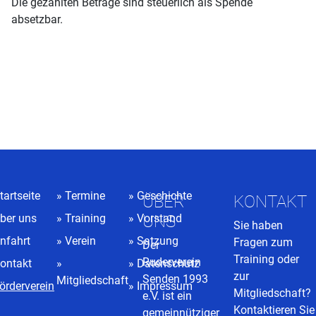
Die gezahlten Beträge sind steuerlich als Spende
absetzbar.
tartseite
Termine
Geschichte
ÜBER
KONTAKT
ber uns
Training
Vorstand
UNS
Sie haben
nfahrt
Verein
Satzung
Fragen zum
Der
Training oder
Ruderverein
ontakt
Datenschutz
zur
Senden 1993
Mitgliedschaft
örderverein
Impressum
Mitgliedschaft?
e.V. ist ein
Kontaktieren Sie
gemeinnütziger