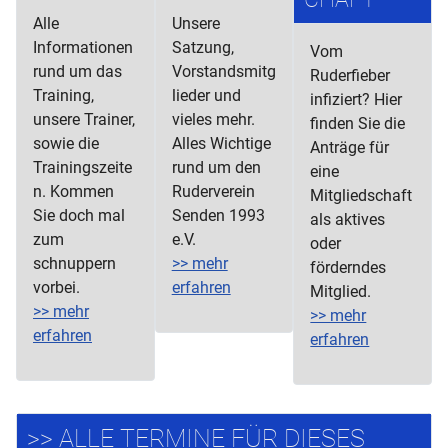
Alle
Unsere
Informationen
Satzung,
Vom
rund um das
Vorstandsmitg
Ruderfieber
Training,
lieder und
infiziert? Hier
unsere Trainer,
vieles mehr.
finden Sie die
sowie die
Alles Wichtige
Anträge für
Trainingszeite
rund um den
eine
n. Kommen
Ruderverein
Mitgliedschaft
Sie doch mal
Senden 1993
als aktives
zum
e.V.
oder
schnuppern
>> mehr
förderndes
vorbei.
erfahren
Mitglied.
>> mehr
>> mehr
erfahren
erfahren
>> ALLE TERMINE FÜR DIESES