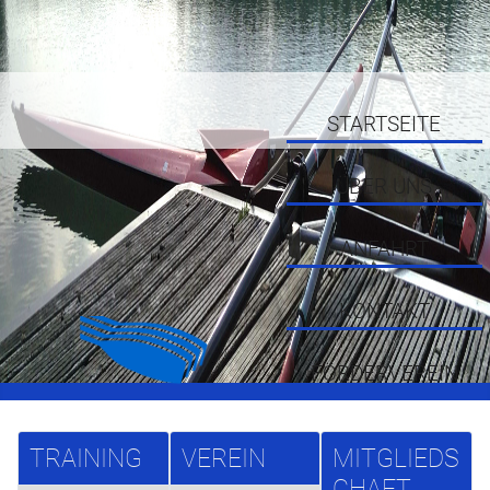
STARTSEITE
ÜBER UNS
ANFAHRT
KONTAKT
FÖRDERVEREIN
TRAINING
VEREIN
MITGLIEDS
CHAFT