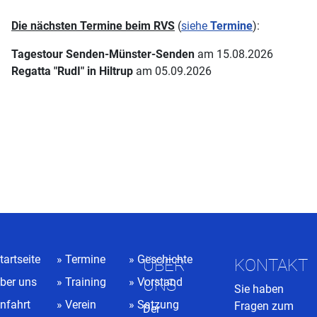
Die nächsten Termine beim RVS
(
siehe
Termine
):
Tagestour Senden-Münster-Senden
am 15.08.2026
Regatta "RudI" in Hiltrup
am 05.09.2026
tartseite
Termine
Geschichte
ÜBER
KONTAKT
ber uns
Training
Vorstand
UNS
Sie haben
nfahrt
Verein
Satzung
Fragen zum
Der